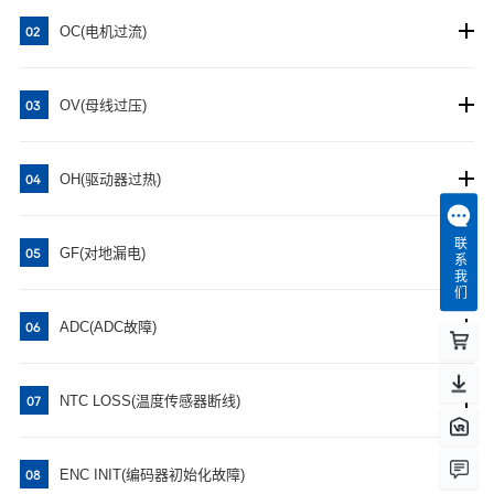
OC(电机过流)
02
OV(母线过压)
03
OH(驱动器过热)
04
联系我们
GF(对地漏电)
05
ADC(ADC故障)
06
NTC LOSS(温度传感器断线)
07
ENC INIT(编码器初始化故障)
08