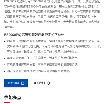
ES9000P/Q是库马克ES9000系列高压变频器产品组合的一员。其核心设备是
软件功能升级版的ES9000A/S 高压变频器，在高压变频器的基础上增加了切
换柜、同期无扰切换专用检测和控制系统等外围设备，构成一套完整的同期无
扰切换高压变频软启系统，另外可以配置“库马克云在线”，可实现远程（电
脑、手机客户端）在线监控和预防性维护提示，大大提高服务响应时间和设备
运转率。
ES9000P/Q高压变频软启能带来如下益处
内置高压变频器所有的基本功能，增加了同期勿扰切换独有的控制功能，可
实现变频-工频的无扰切换，采用高可靠性的硬件及先进的结构散热设计，具
有可靠性高、性能优异、比同类产品节能效果更好等优点。
具有安装使用方便、长寿命使用、设备维护费用低等特点。
直观的触摸屏用户界面，有助于高压变频器的使用和调试。
通过库马克公司快速高效的响应可以确保按时供货。
查看资料
联系我们
性能亮点