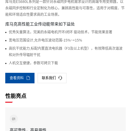
库马克ES680L系列是一款针对永磁同步电机需求设计的高端专用变频器，以
永磁同步控制和行业定制化为核心，兼顾高性能与可靠性，适用于对精度、节
能和环境适应性要求高的工业场景。
库马克高性能工业传动能带来如下益处
优秀矢量算法，完美的永磁电机开环/闭环 驱动技术，节能效果显著
宽电压范围设计,允许电压波动范围-15%~+15%
高抗干扰能力,标配内置直流电抗器（F3及以上机型），有效降低高次谐波
和对外传导辐射干扰
人机交互便捷，参数可拷贝下载
查看资料
联系我们
性能亮点
01
高可靠性，高易用性