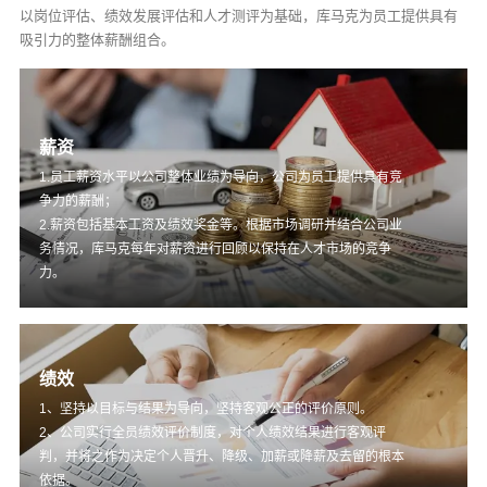
以岗位评估、绩效发展评估和人才测评为基础，库马克为员工提供具有
吸引力的整体薪酬组合。
薪资
1.员工薪资水平以公司整体业绩为导向，公司为员工提供具有竞
争力的薪酬；
2.薪资包括基本工资及绩效奖金等。根据市场调研并结合公司业
务情况，库马克每年对薪资进行回顾以保持在人才市场的竞争
力。
绩效
1、坚持以目标与结果为导向，坚持客观公正的评价原则。
2、公司实行全员绩效评价制度，对个人绩效结果进行客观评
判，并将之作为决定个人晋升、降级、加薪或降薪及去留的根本
依据。