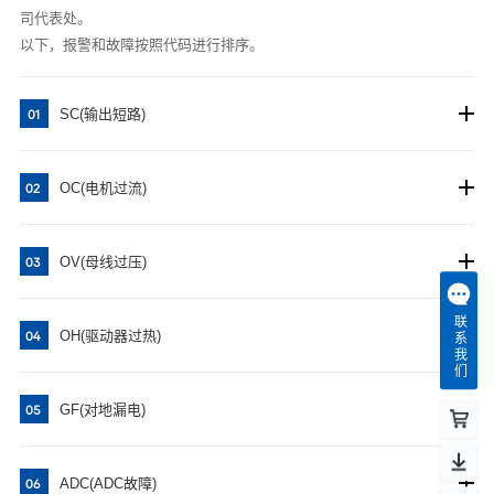
司代表处。
以下，报警和故障按照代码进行排序。
SC(输出短路)
01
OC(电机过流)
02
OV(母线过压)
03
联系我们
OH(驱动器过热)
04
GF(对地漏电)
05
ADC(ADC故障)
06