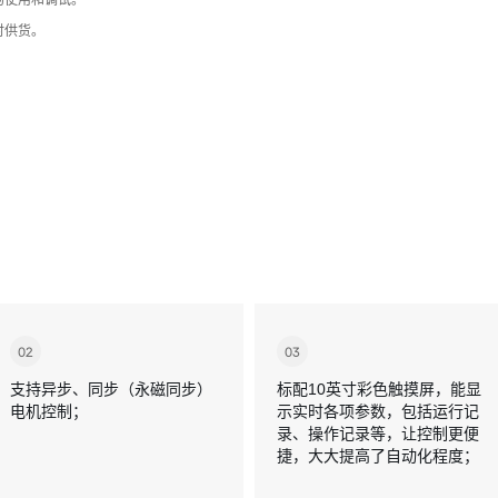
的使用和调试。
时供货。
02
03
支持异步、同步（永磁同步）
标配10英寸彩色触摸屏，能显
电机控制；
示实时各项参数，包括运行记
录、操作记录等，让控制更便
捷，大大提高了自动化程度；