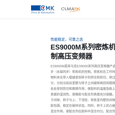
性能稳定，可靠之选
ES9000M系列密
制高压变频器
ES9000M是库马克ES9000系列高压变频
步（永磁同步）密炼机的控制。密炼机在工作
物料夹住带入辊缝受到转子的挤压和剪切，穿
分，分别沿前后室壁与转子之间缝隙再回到辊
处处受到剪切和摩擦作用，使胶料的温度急剧
表面的湿润性，使橡胶与配合剂表面充分接触
子间隙、转子与上、下顶拴、密炼室内壁的间
胶包围，稳定在破碎状态。同时，转子上的凸
混合作用，使配合剂在胶料中混合均匀。配合