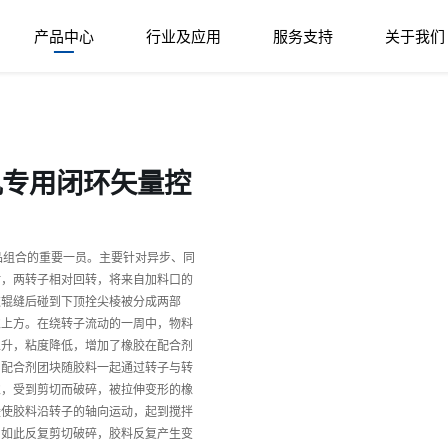
产品中心
行业及应用
服务支持
关于我们
炼机专用闭环矢量控
器产品组合的重要一员。主要针对异步、同
时，两转子相对回转，将来自加料口的
过辊缝后碰到下顶拴尖棱被分成两部
隙上方。在绕转子流动的一周中，物料
上升，粘度降低，增加了橡胶在配合剂
。配合剂团块随胶料一起通过转子与转
隙，受到剪切而破碎，被拉伸变形的橡
棱使胶料沿转子的轴向运动，起到搅拌
剂如此反复剪切破碎，胶料反复产生变