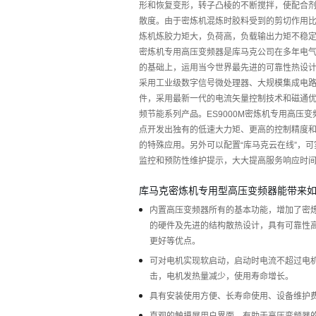
形和恢复变形，转子凸棱的不断搅拌，使配合
散度。由于密炼机混炼时胶料受到的剪切作用
炼机炼胶力矩大，负荷高，负载输出力矩不稳
密炼机专用高压变频器是库马克公司在多年电
的基础上，运用当今世界最先进的可靠性热设
采用工业级数字信号微处理器、大规模集成电路
件，采用最新一代的电流矢量控制技术和磁通
频节能系列产品。ES9000M密炼机专用高压
点开发出独有的低速大力矩、更高的控制精度
的特殊应用。另外可以配置“库马克云在线”，
监控和预防性维护提示，大大提高服务响应时
库马克密炼机专用型高压变频器能带来
内置高压变频器所有的基本功能，增加了密
的硬件及先进的结构散热设计，具有可靠性
更好等优点。
可对电机实现软启动，启动时电流不超过电
击，电机发热量减少，使用寿命增长。
具有安装使用方便、长寿命使用、设备维护