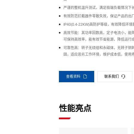
严谨的整机温升测试，满足极端负载情况下
有效防范拦截器件零散失效，保证产品的出
IP40(0.4-22KW)高防护等级，有效降低环
高效节能：其功率因数高，定子电流小，能
可保持高效率，能有效节省能源，降低运行
可靠性高：转子无绕组和永磁体，无转子铜
固，适应恶劣工作环境，维护成本低，使用
查看资料
联系我们
性能亮点