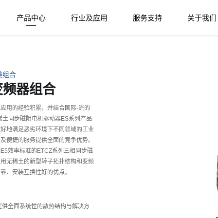
产品中心
行业及应用
服务支持
关于我们
美组合
变频器组合
应用的经验积累，并结合国际-流的
稀土同步磁阻电机驱动器ES系列产品
较好地满足恶劣环境下不同领域的工业
面及便捷的服务提供全面的竞争优势。
IE4/IE5效率标准的ETCZ系列三相同步磁
采用无稀土的新型转子拓扑结构和变频
可靠、安装互换性好的优点。
提供全面系统性的散热结构与解决方