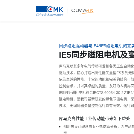
同步磁阻驱动器与IE4/IE5磁阻电机的完
IE5同步磁阻电机及
库马克以其多年电气传动研发和各类工业自动化
驱动技术，精心打造出高性能矢量型ES系列无
依靠卓越的性能、丰當的功能和完美的结构可
控制需求，并以其卓越的质量、友好的人机界
IE5同步磁阻电机符合IECTS 60034-30-2之
阻电动机，是我司最新研发的绿色节能电机，
技术，无编码器矢量控制运行具有高效、运行
库马克高性能工业传动能带来如下益处
创新热设计理念与专业热仿真分析，为产品
案