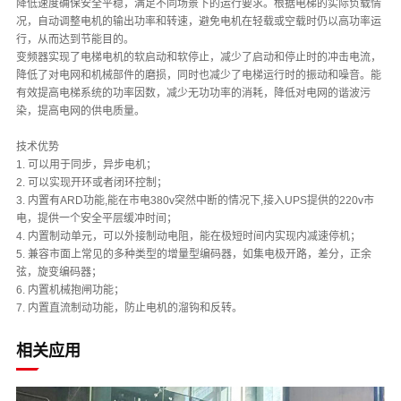
降低速度确保安全平稳，满足不同场景下的运行要求。根据电梯的实际负载情
况，自动调整电机的输出功率和转速，避免电机在轻载或空载时仍以高功率运
行，从而达到节能目的。
变频器实现了电梯电机的软启动和软停止，减少了启动和停止时的冲击电流，
降低了对电网和机械部件的磨损，同时也减少了电梯运行时的振动和噪音。能
有效提高电梯系统的功率因数，减少无功功率的消耗，降低对电网的谐波污
染，提高电网的供电质量。
技术优势
1. 可以用于同步，异步电机；
2. 可以实现开环或者闭环控制；
3. 内置有ARD功能,能在市电380v突然中断的情况下,接入UPS提供的220v市
电，提供一个安全平层缓冲时间；
4. 内置制动单元，可以外接制动电阻，能在极短时间内实现内减速停机；
5. 兼容市面上常见的多种类型的增量型编码器，如集电极开路，差分，正余
弦，旋变编码器；
6. 内置机械抱闸功能；
7. 内置直流制动功能，防止电机的溜钩和反转。
相关应用